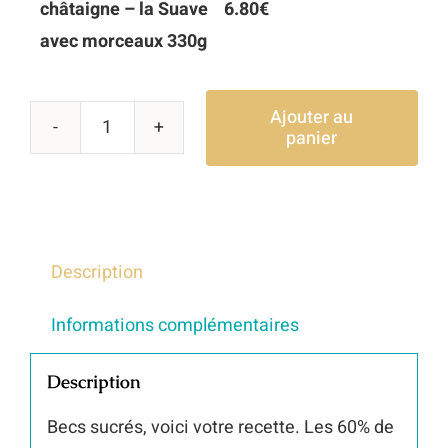
châtaigne – la Suave
6.80
€
avec morceaux 330g
Ajouter au
panier
quantité
de
Crème
de
châtaigne
Description
–
Informations complémentaires
la
Suave
Description
avec
Becs sucrés, voici votre recette. Les 60% de
morceaux