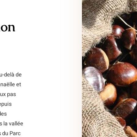
ion
u-delà de
naëlle et
eux pas
epuis
des
 la vallée
s du Parc